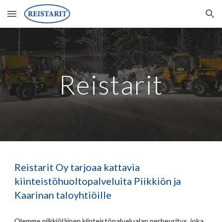
Skip to main content
Skip to navigation
Reistarit
Reistarit Oy tarjoaa kattavia
kiinteistöhuoltopalveluita Piikkiön ja
Kaarinan taloyhtiöille
Olemme piikkiöläinen kiinteistöpalvelualan perheyritys, joka