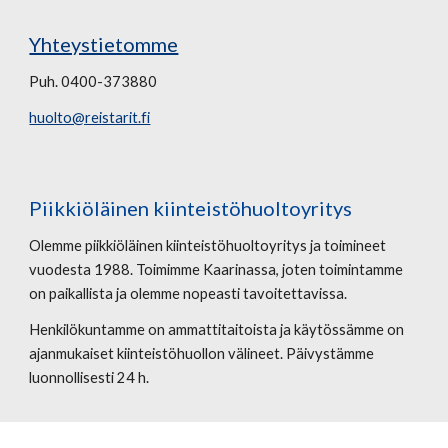
Yhteystietomme
Puh. 0400-373880
huolto@reistarit.fi
Piikkiöläinen kiinteistöhuoltoyritys
Olemme piikkiöläinen kiinteistöhuoltoyritys ja toimineet
vuodesta 1988. Toimimme Kaarinassa, joten toimintamme
on paikallista ja olemme nopeasti tavoitettavissa.
Henkilökuntamme on ammattitaitoista ja käytössämme on
ajanmukaiset kiinteistöhuollon välineet. Päivystämme
luonnollisesti 24 h.