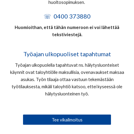
huoltosopimuksen.
☏ 0400 373880
Huomioithan, että tähän numeroon ei voi lähettää
tekstiviestejä.
Työajan ulkopuoliset tapahtumat
Työajan ulkopuolella tapahtuvat ns. hälytysluonteiset
käynnit ovat taloyhtiölle maksullisia, ovenavaukset maksaa
asukas. Työn tilaaja ottaa vastuun tekemästään
työtilauksesta, mikäli taloyhtiö katsoo, ettei kyseessä ole
hälytysluonteinen työ.
Tee vikailmoitus