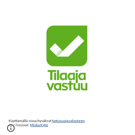
Käyttämällä sivua hyväksyt
tietosuojaselosteen
Verkkosivut:
Miska Kytö