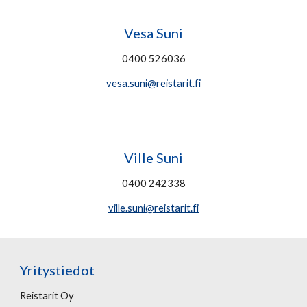
Vesa Suni
0400 526036
vesa.suni@reistarit.fi
Ville Suni
0400 242338
ville.suni@reistarit.fi
Yritystiedot
Reistarit Oy