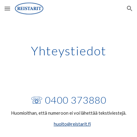
Skip to main content
Skip to navigation
Yhteystiedot
☏ 0400 373880
Huomioithan, että
numeroon ei voi lähettää tekstiviestejä
.
huolto@reistarit.fi